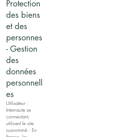
Protection
des biens
et des
personnes
- Gestion
des
données
personnell
es
Utilisateur :
Internaute se
connectant,
utilisant le site
susnommé : En
France, les