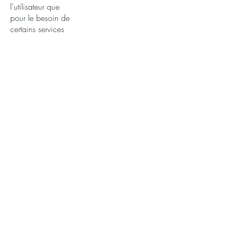
l'utilisateur que
pour le besoin de
certains services
proposés par le
site . L'utilisateur
fournit ces
informations en
toute
connaissance de
cause,
notamment
lorsqu'il procède
par lui-même à
leur saisie. Il est
alors précisé à
l'utilisateur du site
l’obligation ou
non de fournir ces
informations.
Conformément